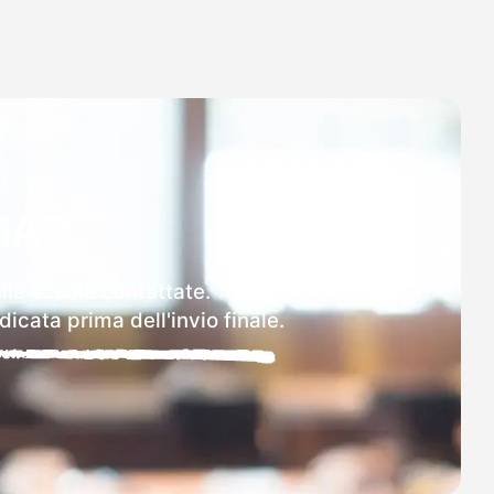
MAD
lle scuole contattate.
icata prima dell'invio finale.