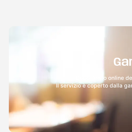
Ga
Dopo l'invio online d
Il servizio è coperto dalla g