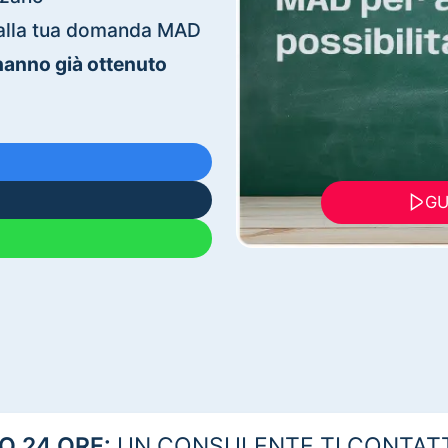
ti alla tua domanda MAD
 hanno già ottenuto
GU
 24 ORE:
UN CONSULENTE TI CONTAT