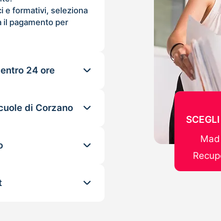
ci e formativi, seleziona
 il pagamento per
 entro 24 ore
scuole di Corzano
SCEGLI
Mad 
o
Recupe
t