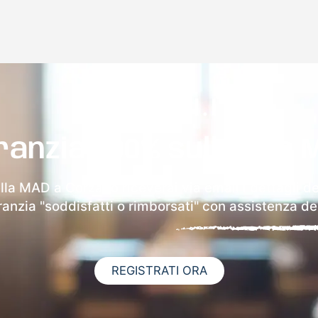
ranzia 100% sulla tua 
ella MAD a Corzano riceverai via email i dettagli de
aranzia "soddisfatti o rimborsati" con assistenza ded
REGISTRATI ORA