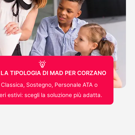
 LA TIPOLOGIA DI MAD PER CORZANO
Classica, Sostegno, Personale ATA o
ri estivi: scegli la soluzione più adatta.