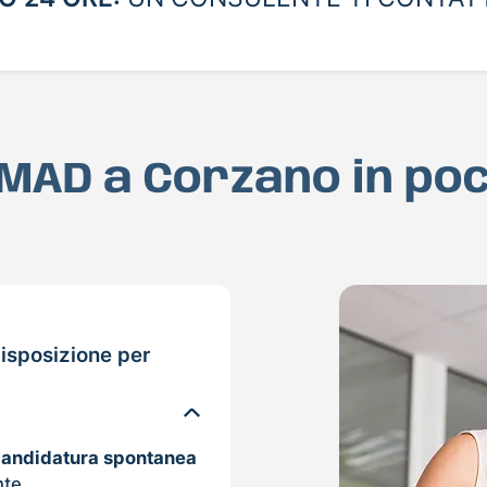
a MAD a Corzano in po
isposizione per
candidatura spontanea
nte.