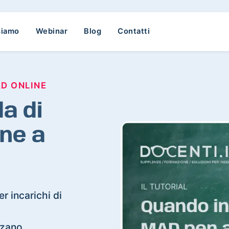
siamo
Webinar
Blog
Contatti
AD ONLINE
a di
ne a
r incarichi di
orzano