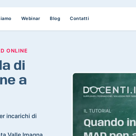
siamo
Webinar
Blog
Contatti
AD ONLINE
a di
ne a
a
r incarichi di
osta Valle Imagna