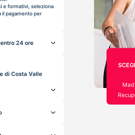
ci e formativi, seleziona
 il pagamento per
 entro 24 ore
SCEGL
e di Costa Valle
Mad 
Recupe
o