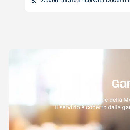
5.
Accedi all’area riservata Docenti.i
Ga
Dopo l'invio online della M
Il servizio è coperto dalla g