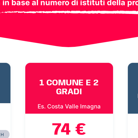
a in base al numero di istituti della pr
1 COMUNE E 2
GRADI
Es. Costa Valle Imagna
74 €
2H