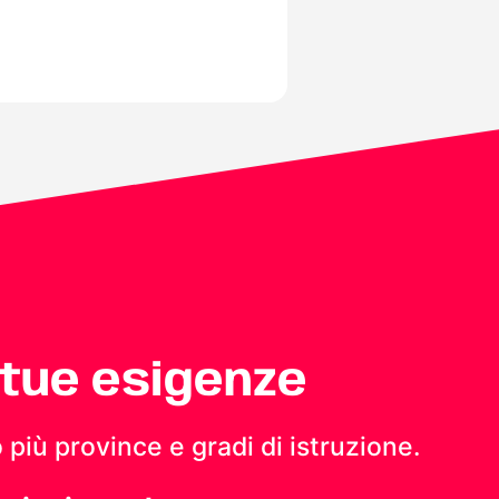
 tue esigenze
 più province e gradi di istruzione.