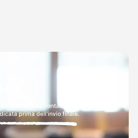
MAD
gli delle scuole contattate.
icata prima dell'invio finale.