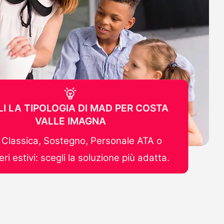
I LA TIPOLOGIA DI MAD PER COSTA
VALLE IMAGNA
Classica, Sostegno, Personale ATA o
ri estivi: scegli la soluzione più adatta.