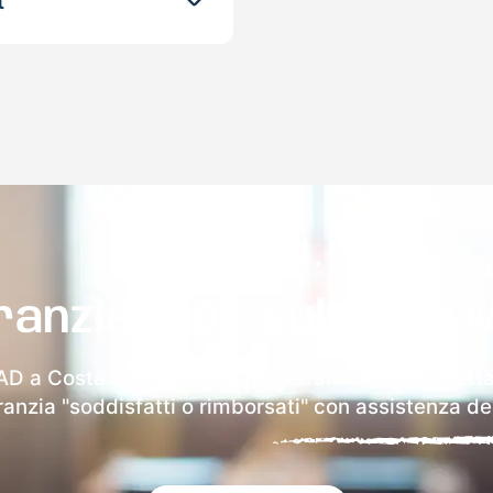
t
ranzia 100% sulla tua 
AD a Costa Valle Imagna riceverai via email i detta
aranzia "soddisfatti o rimborsati" con assistenza ded