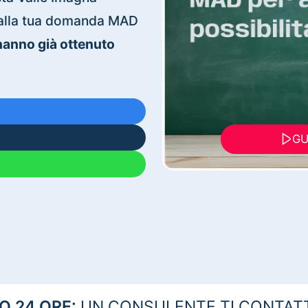
ti alla tua domanda MAD
 hanno già ottenuto
GU
 24 ORE:
UN CONSULENTE TI CONTAT