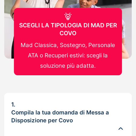
SCEGLI LA TIPOLOGIA DI MAD PER
COVO
Mad Classica, Sostegno, Personale
ATA o Recuperi estivi: scegli la
soluzione più adatta.
1.
Compila la tua domanda di Messa a
Disposizione per Covo