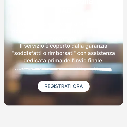
Garanzia 100% sulla tua
MAD
Dopo l'invio online della MAD a Covo
riceverai via email i dettagli delle scuole
contattate.
Il servizio è coperto dalla garanzia
"soddisfatti o rimborsati" con assistenza
dedicata prima dell'invio finale.
REGISTRATI ORA