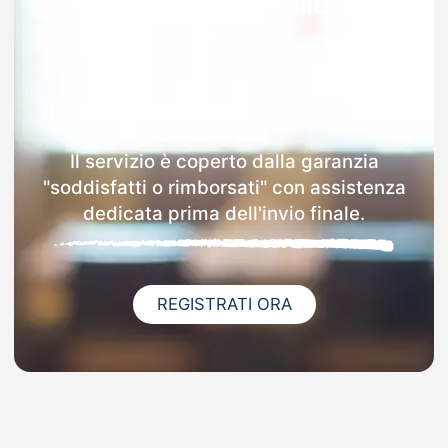
Garanzia 100% sulla tua
MAD
Dopo l'invio online della MAD a Dello
riceverai via email i dettagli delle scuole
contattate.
Il servizio è coperto dalla garanzia
"soddisfatti o rimborsati" con assistenza
dedicata prima dell'invio finale.
REGISTRATI ORA