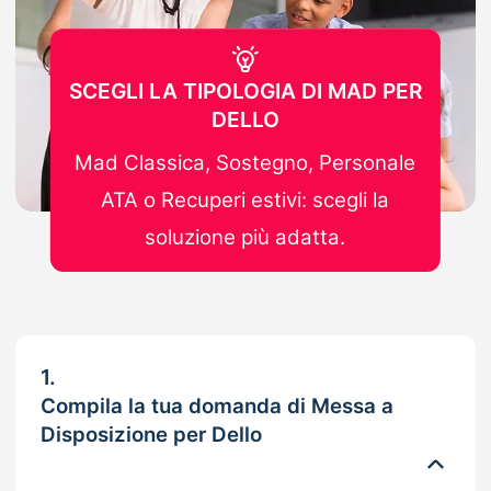
SCEGLI LA TIPOLOGIA DI MAD PER
DELLO
Mad Classica, Sostegno, Personale
ATA o Recuperi estivi: scegli la
soluzione più adatta.
1.
Compila la tua domanda di Messa a
Disposizione per Dello