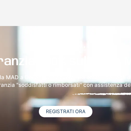
ranzia 100% sulla tua 
lla MAD a Dolianova riceverai via email i dettagli d
aranzia "soddisfatti o rimborsati" con assistenza ded
REGISTRATI ORA