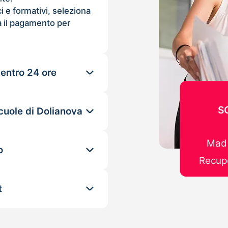
ci e formativi, seleziona
 il pagamento per
 entro 24 ore
S
cuole di Dolianova
Mad 
o
Recupe
t