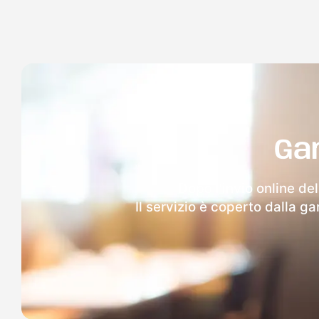
Ga
Dopo l'invio online de
Il servizio è coperto dalla g