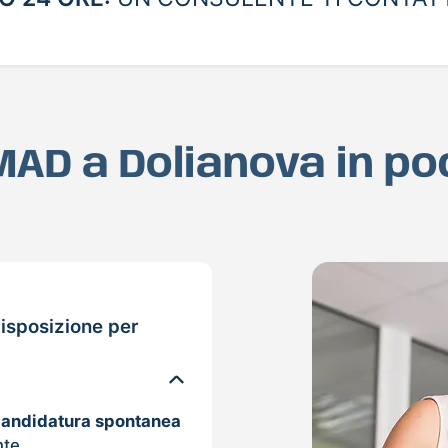
 MAD a Dolianova in p
isposizione per
candidatura spontanea
nte.