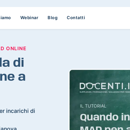
siamo
Webinar
Blog
Contatti
AD ONLINE
a di
ne a
r incarichi di
lianova