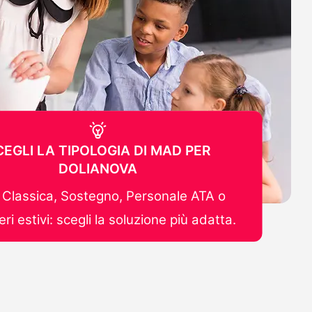
CEGLI LA TIPOLOGIA DI MAD PER
DOLIANOVA
Classica, Sostegno, Personale ATA o
ri estivi: scegli la soluzione più adatta.