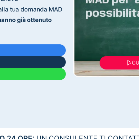
ti alla tua domanda MAD
 hanno già ottenuto
GU
 24 ORE:
UN CONSULENTE TI CONTAT