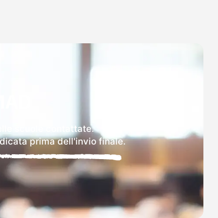
MAD
elle scuole contattate.
icata prima dell'invio finale.