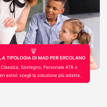
 LA TIPOLOGIA DI MAD PER ERCOLANO
Classica, Sostegno, Personale ATA o
ri estivi: scegli la soluzione più adatta.