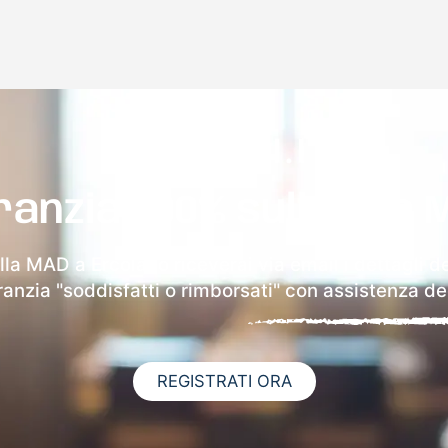
ranzia 100% sulla tua 
lla MAD a Ercolano riceverai via email i dettagli d
aranzia "soddisfatti o rimborsati" con assistenza ded
REGISTRATI ORA