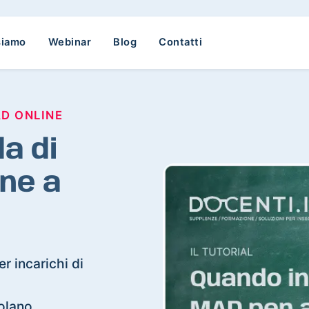
siamo
Webinar
Blog
Contatti
AD ONLINE
a di
ne a
r incarichi di
colano