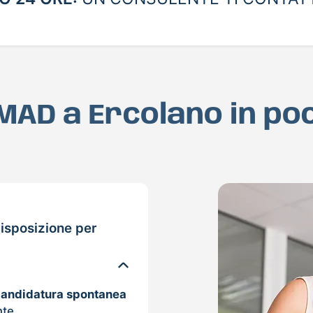
a MAD a Ercolano in po
isposizione per
candidatura spontanea
nte.