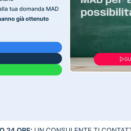
ti alla tua domanda MAD
 hanno già ottenuto
GU
 24 ORE:
UN CONSULENTE TI CONTAT