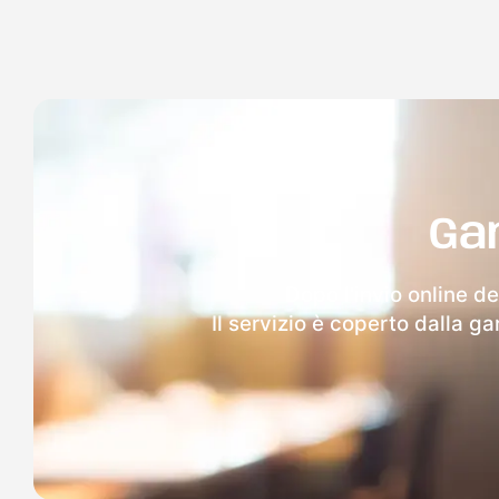
Ga
Dopo l'invio online de
Il servizio è coperto dalla g