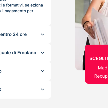
ci e formativi, seleziona
 il pagamento per
 entro 24 ore
cuole di Ercolano
SCEGLI
Mad 
o
Recupe
t