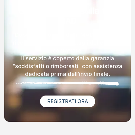
Garanzia 100% sulla tua
MAD
Dopo l'invio online della MAD a Esperia
riceverai via email i dettagli delle scuole
contattate.
Il servizio è coperto dalla garanzia
"soddisfatti o rimborsati" con assistenza
dedicata prima dell'invio finale.
REGISTRATI ORA