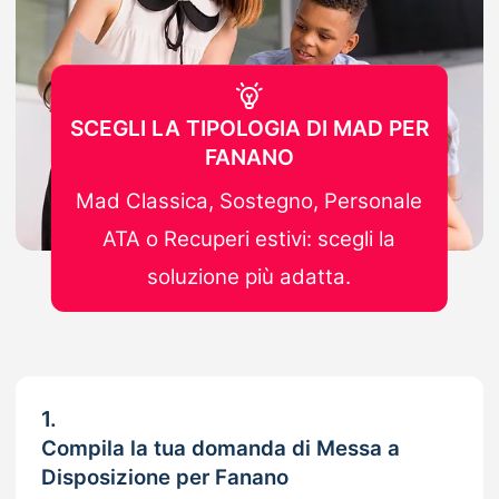
SCEGLI LA TIPOLOGIA DI MAD PER
FANANO
Mad Classica, Sostegno, Personale
ATA o Recuperi estivi: scegli la
soluzione più adatta.
1.
Compila la tua domanda di Messa a
Disposizione per Fanano