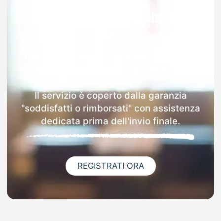
Garanzia 100% sulla tua
MAD
Dopo l'invio online della MAD a Fanano
riceverai via email i dettagli delle scuole
contattate.
Il servizio è coperto dalla garanzia
"soddisfatti o rimborsati" con assistenza
dedicata prima dell'invio finale.
REGISTRATI ORA