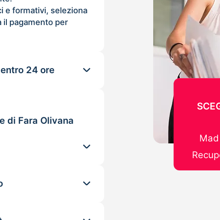
ci e formativi, seleziona
 il pagamento per
 entro 24 ore
SCEG
e di Fara Olivana
Mad 
Recupe
o