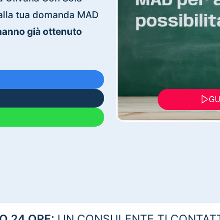
ti alla tua domanda MAD
 hanno già ottenuto
GU
 24 ORE:
UN CONSULENTE TI CONTAT