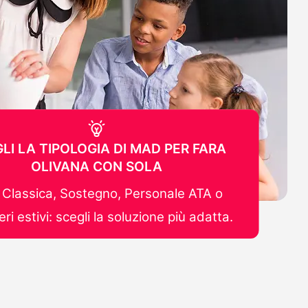
LI LA TIPOLOGIA DI MAD PER FARA
OLIVANA CON SOLA
Classica, Sostegno, Personale ATA o
ri estivi: scegli la soluzione più adatta.