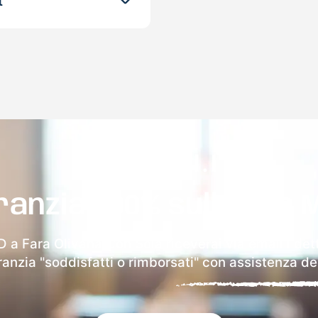
t
ranzia 100% sulla tua 
D a Fara Olivana Con Sola riceverai via email i dett
aranzia "soddisfatti o rimborsati" con assistenza ded