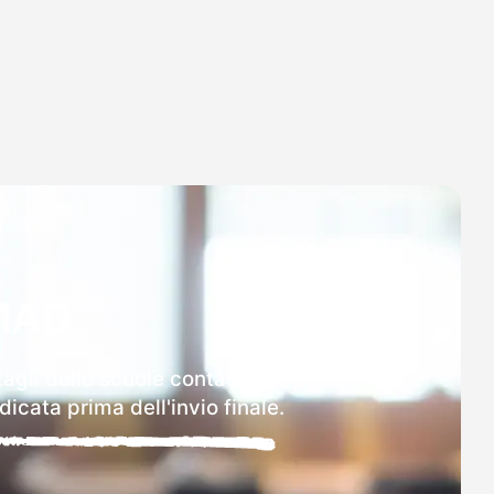
MAD
agli delle scuole contattate.
icata prima dell'invio finale.