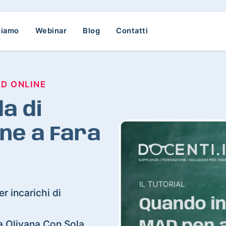
siamo
Webinar
Blog
Contatti
AD ONLINE
a di
ne a Fara
r incarichi di
ara Olivana Con Sola