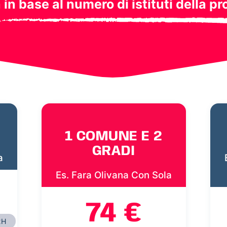
a in base al numero di istituti della pr
1 COMUNE E 2
GRADI
a
Es. Fara Olivana Con Sola
74 €
2H