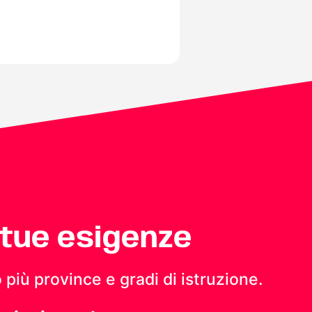
 tue esigenze
 più province e gradi di istruzione.