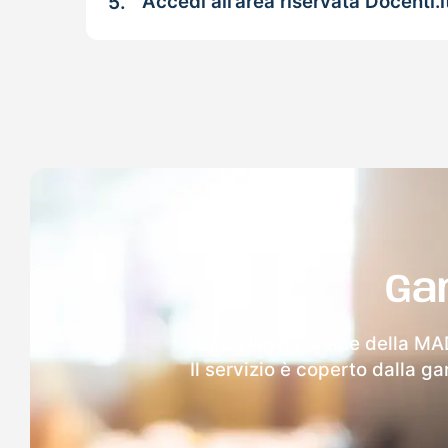
5.
Accedi all’area riservata Docenti.i
Ga
Dopo l'invio online della MA
Il servizio è coperto dalla g