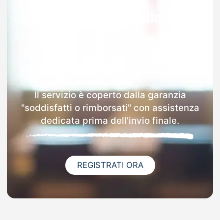
Garanzia 100% sulla tua
MAD
Dopo l'invio online della MAD a Farnese
riceverai via email i dettagli delle scuole
contattate.
Il servizio è coperto dalla garanzia
"soddisfatti o rimborsati" con assistenza
dedicata prima dell'invio finale.
REGISTRATI ORA