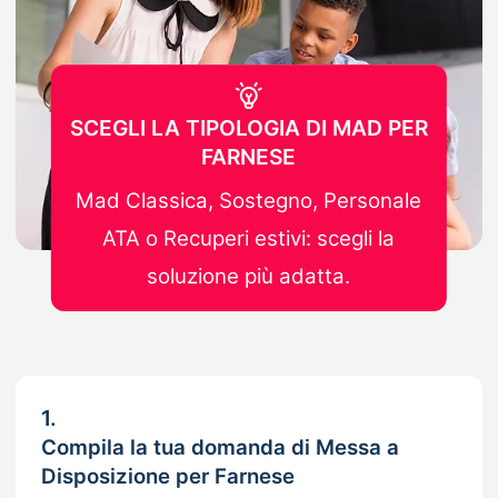
SCEGLI LA TIPOLOGIA DI MAD PER
FARNESE
Mad Classica, Sostegno, Personale
ATA o Recuperi estivi: scegli la
soluzione più adatta.
1.
Compila la tua domanda di Messa a
Disposizione per Farnese