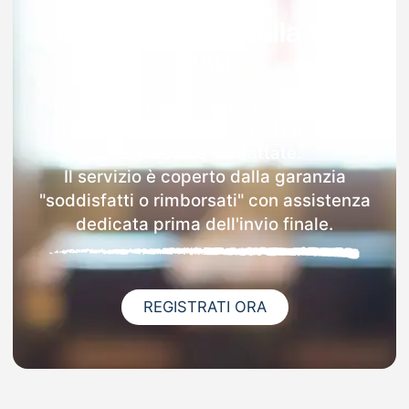
Garanzia 100% sulla tua
MAD
Dopo l'invio online della MAD a Farra
D'isonzo riceverai via email i dettagli
delle scuole contattate.
Il servizio è coperto dalla garanzia
"soddisfatti o rimborsati" con assistenza
dedicata prima dell'invio finale.
REGISTRATI ORA