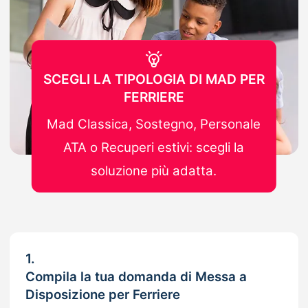
SCEGLI LA TIPOLOGIA DI MAD PER
FERRIERE
Mad Classica, Sostegno, Personale
ATA o Recuperi estivi: scegli la
soluzione più adatta.
1.
Compila la tua domanda di Messa a
Disposizione per Ferriere