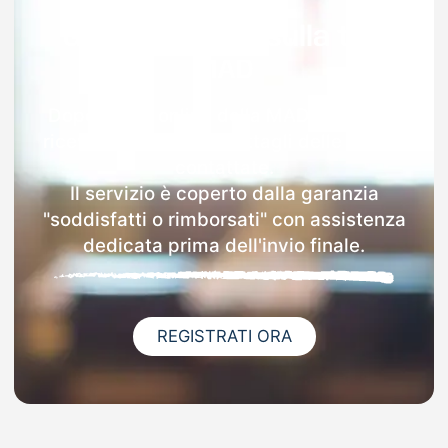
Garanzia 100% sulla tua
MAD
Dopo l'invio online della MAD a Ferriere
riceverai via email i dettagli delle scuole
contattate.
Il servizio è coperto dalla garanzia
"soddisfatti o rimborsati" con assistenza
dedicata prima dell'invio finale.
REGISTRATI ORA