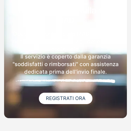
Garanzia 100% sulla tua
MAD
Dopo l'invio online della MAD a Fisciano
riceverai via email i dettagli delle scuole
contattate.
Il servizio è coperto dalla garanzia
"soddisfatti o rimborsati" con assistenza
dedicata prima dell'invio finale.
REGISTRATI ORA