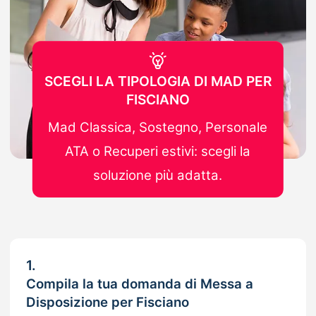
SCEGLI LA TIPOLOGIA DI MAD PER
FISCIANO
Mad Classica, Sostegno, Personale
ATA o Recuperi estivi: scegli la
soluzione più adatta.
1.
Compila la tua domanda di Messa a
Disposizione per Fisciano