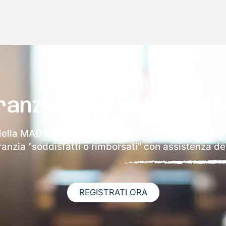
ranzia 100% sulla tua 
della MAD a Fondi riceverai via email i dettagli del
aranzia "soddisfatti o rimborsati" con assistenza ded
REGISTRATI ORA