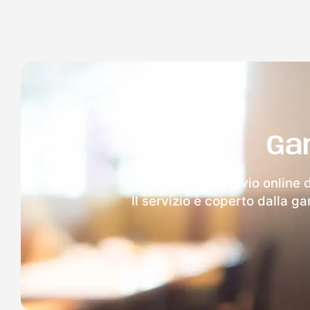
Ga
Dopo l'invio online 
Il servizio è coperto dalla g