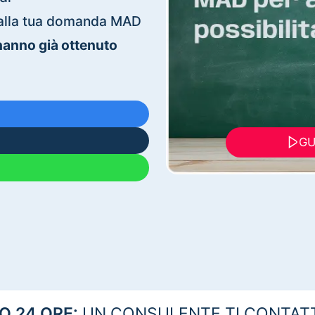
ti alla tua domanda MAD
 hanno già ottenuto
GU
 24 ORE:
UN CONSULENTE TI CONTAT