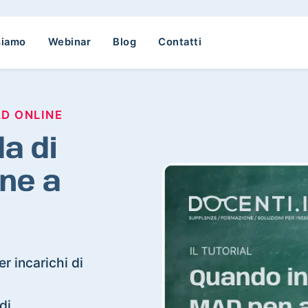
siamo
Webinar
Blog
Contatti
AD ONLINE
a di
ne a
r incarichi di
di