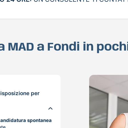
ua MAD a Fondi in poc
isposizione per
candidatura spontanea
nte.