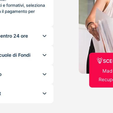
ci e formativi, seleziona
 il pagamento per
 entro 24 ore
cuole di Fondi
SCE
Mad 
o
Recupe
t