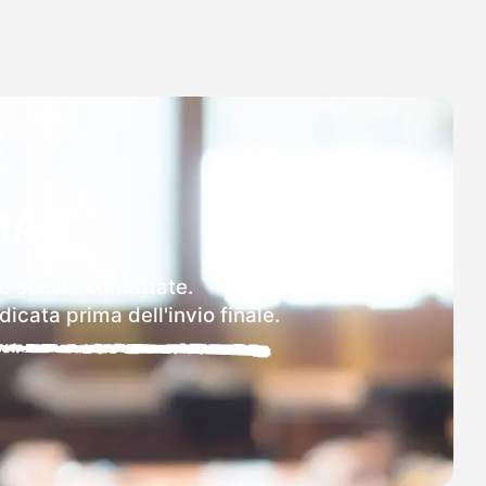
MAD
le scuole contattate.
icata prima dell'invio finale.