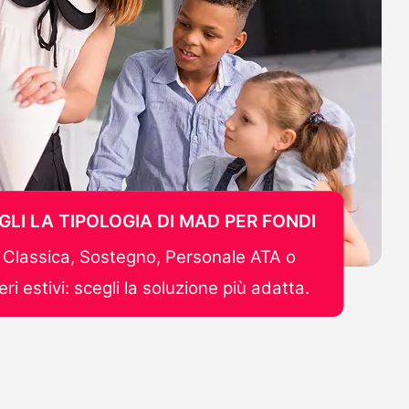
GLI LA TIPOLOGIA DI MAD PER FONDI
Classica, Sostegno, Personale ATA o
ri estivi: scegli la soluzione più adatta.