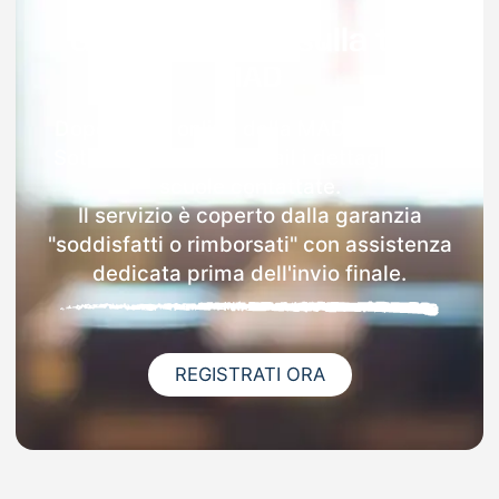
Garanzia 100% sulla tua
MAD
Dopo l'invio online della MAD a Forni Di
Sotto riceverai via email i dettagli delle
scuole contattate.
Il servizio è coperto dalla garanzia
"soddisfatti o rimborsati" con assistenza
dedicata prima dell'invio finale.
REGISTRATI ORA