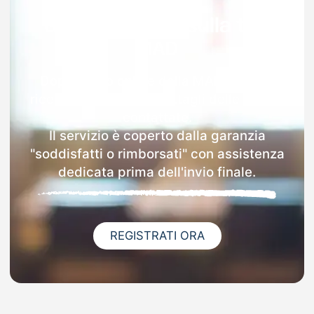
Garanzia 100% sulla tua
MAD
Dopo l'invio online della MAD a Fossa
riceverai via email i dettagli delle scuole
contattate.
Il servizio è coperto dalla garanzia
"soddisfatti o rimborsati" con assistenza
dedicata prima dell'invio finale.
REGISTRATI ORA