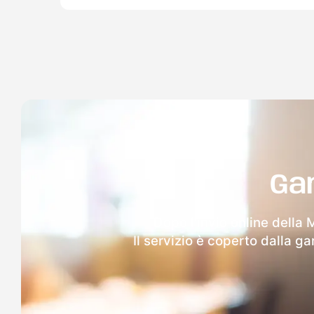
Ga
Dopo l'invio online della 
Il servizio è coperto dalla g