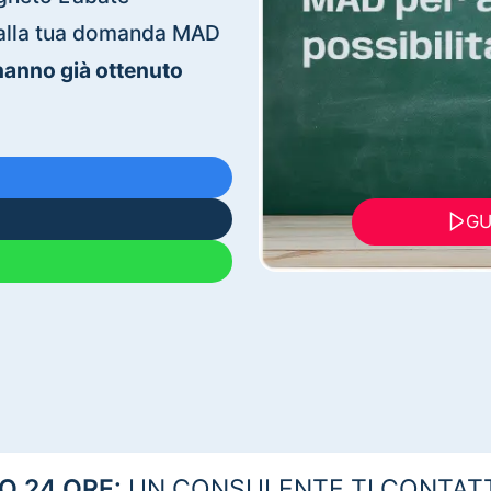
ti alla tua domanda MAD
 hanno già ottenuto
GU
 24 ORE:
UN CONSULENTE TI CONTAT