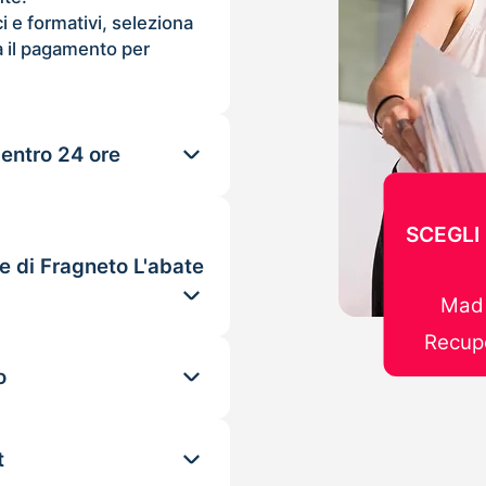
ci e formativi, seleziona
 il pagamento per
 entro 24 ore
SCEGLI
e di Fragneto L'abate
Mad 
Recupe
o
t