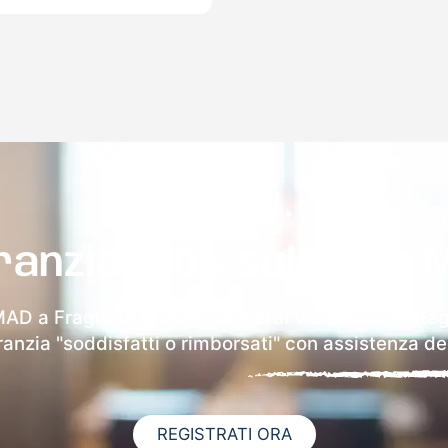
ranzia 100% sulla tua 
MAD a Fragneto L'abate riceverai via email i dettag
aranzia "soddisfatti o rimborsati" con assistenza ded
REGISTRATI ORA