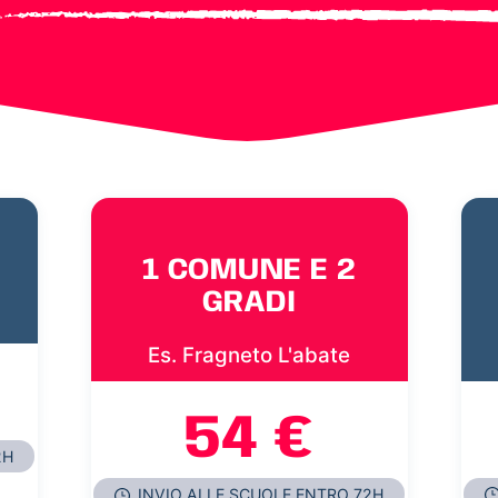
1 COMUNE E 2
GRADI
Es. Fragneto L'abate
54 €
2H
INVIO ALLE SCUOLE ENTRO 72H