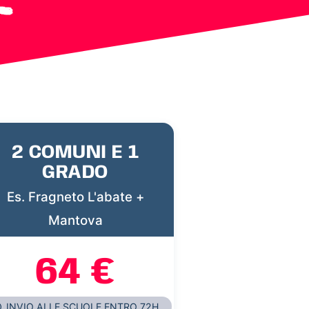
2 COMUNI E 1
GRADO
Es. Fragneto L'abate +
Mantova
64 €
INVIO ALLE SCUOLE ENTRO 72H