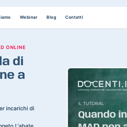
siamo
Webinar
Blog
Contatti
AD ONLINE
a di
ne a
r incarichi di
agneto L'abate