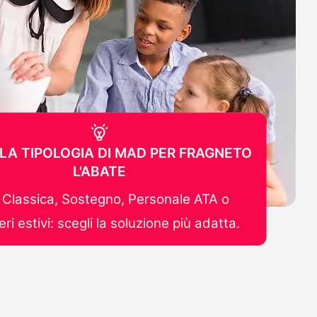
 LA TIPOLOGIA DI MAD PER FRAGNETO
L'ABATE
Classica, Sostegno, Personale ATA o
ri estivi: scegli la soluzione più adatta.