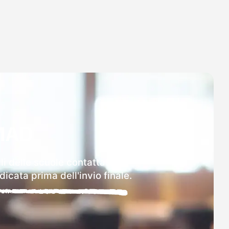
MAD
li delle scuole contattate.
icata prima dell'invio finale.