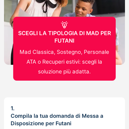
SCEGLI LA TIPOLOGIA DI MAD PER
FUTANI
Mad Classica, Sostegno, Personale
ATA o Recuperi estivi: scegli la
soluzione più adatta.
1.
Compila la tua domanda di Messa a
Disposizione per Futani