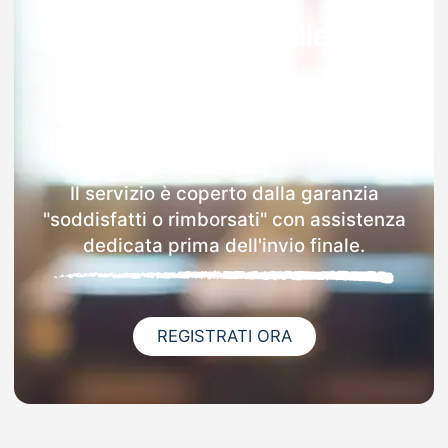
Garanzia 100% sulla tua
MAD
Dopo l'invio online della MAD a Futani
riceverai via email i dettagli delle scuole
contattate.
Il servizio è coperto dalla garanzia
"soddisfatti o rimborsati" con assistenza
dedicata prima dell'invio finale.
REGISTRATI ORA