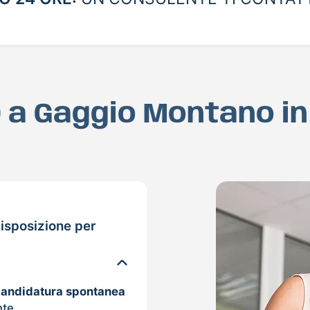
D a Gaggio Montano i
isposizione per
candidatura spontanea
nte.