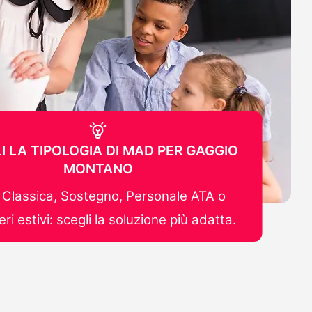
I LA TIPOLOGIA DI MAD PER GAGGIO
MONTANO
Classica, Sostegno, Personale ATA o
ri estivi: scegli la soluzione più adatta.