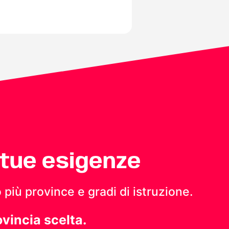
 tue esigenze
 più province e gradi di istruzione.
ovincia scelta.