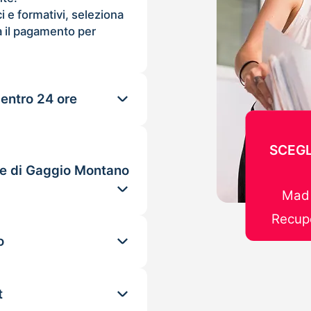
ci e formativi, seleziona
 il pagamento per
 entro 24 ore
SCEGL
le di Gaggio Montano
Mad 
Recupe
o
t