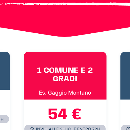
1 COMUNE E 2
GRADI
Es. Gaggio Montano
54 €
2H
INVIO ALLE SCUOLE ENTRO 72H