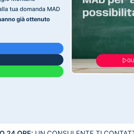
ti alla tua domanda MAD
 hanno già ottenuto
GU
 24 ORE:
UN CONSULENTE TI CONTAT