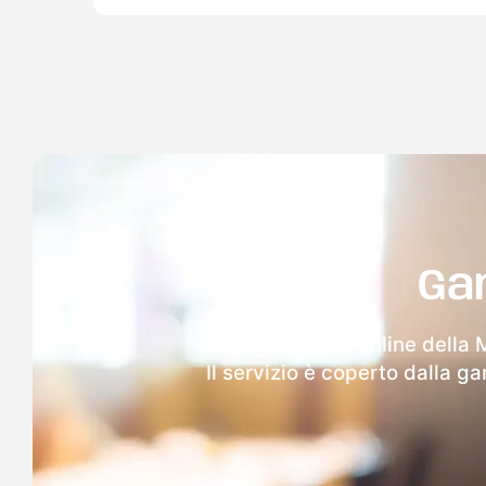
Ga
Dopo l'invio online della
Il servizio è coperto dalla g