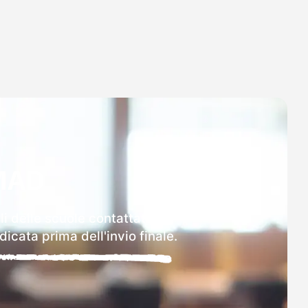
MAD
i delle scuole contattate.
icata prima dell'invio finale.