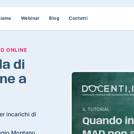
siamo
Webinar
Blog
Contatti
AD ONLINE
a di
ne a
r incarichi di
Gaggio Montano