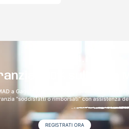
ranzia 100% sulla tua 
 MAD a Gaggio Montano riceverai via email i dettagl
aranzia "soddisfatti o rimborsati" con assistenza ded
REGISTRATI ORA