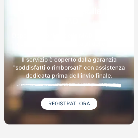
Garanzia 100% sulla tua
MAD
Dopo l'invio online della MAD a Gamalero
riceverai via email i dettagli delle scuole
contattate.
Il servizio è coperto dalla garanzia
"soddisfatti o rimborsati" con assistenza
dedicata prima dell'invio finale.
REGISTRATI ORA