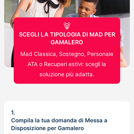
SCEGLI LA TIPOLOGIA DI MAD PER
GAMALERO
Mad Classica, Sostegno, Personale
ATA o Recuperi estivi: scegli la
soluzione più adatta.
1.
Compila la tua domanda di Messa a
Disposizione per Gamalero