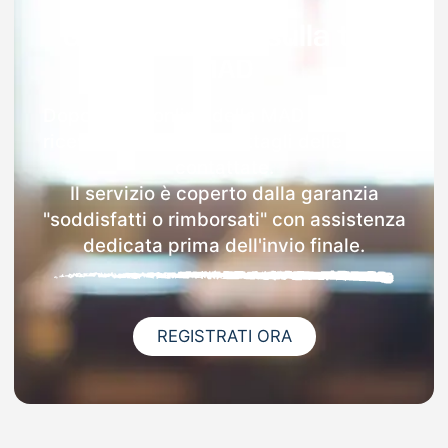
Garanzia 100% sulla tua
MAD
Dopo l'invio online della MAD a Garessio
riceverai via email i dettagli delle scuole
contattate.
Il servizio è coperto dalla garanzia
"soddisfatti o rimborsati" con assistenza
dedicata prima dell'invio finale.
REGISTRATI ORA