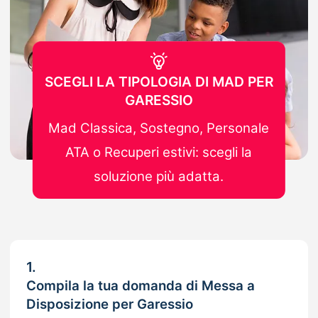
SCEGLI LA TIPOLOGIA DI MAD PER
GARESSIO
Mad Classica, Sostegno, Personale
ATA o Recuperi estivi: scegli la
soluzione più adatta.
1.
Compila la tua domanda di Messa a
Disposizione per Garessio