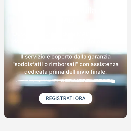
Garanzia 100% sulla tua
MAD
Dopo l'invio online della MAD a Garzeno
riceverai via email i dettagli delle scuole
contattate.
Il servizio è coperto dalla garanzia
"soddisfatti o rimborsati" con assistenza
dedicata prima dell'invio finale.
REGISTRATI ORA