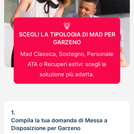
SCEGLI LA TIPOLOGIA DI MAD PER
GARZENO
Mad Classica, Sostegno, Personale
ATA o Recuperi estivi: scegli la
soluzione più adatta.
1.
Compila la tua domanda di Messa a
Disposizione per Garzeno