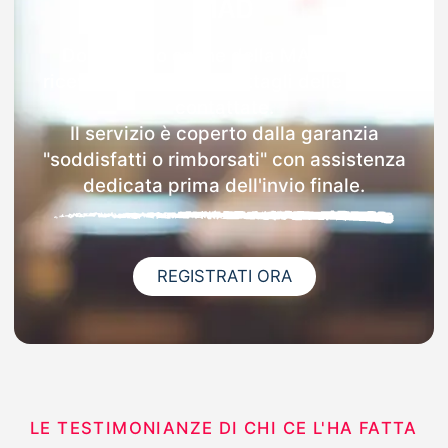
MAD
Dopo l'invio online della MAD a Gavi
riceverai via email i dettagli delle scuole
contattate.
Il servizio è coperto dalla garanzia
"soddisfatti o rimborsati" con assistenza
dedicata prima dell'invio finale.
REGISTRATI ORA
LE TESTIMONIANZE DI CHI CE L'HA FATTA