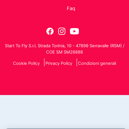
Faq
Start To Fly S.r.l. Strada Torinia, 10 - 47899 Serravalle (RSM) /
COE SM SM26888
Cookie Policy
Privacy Policy
Condizioni generali