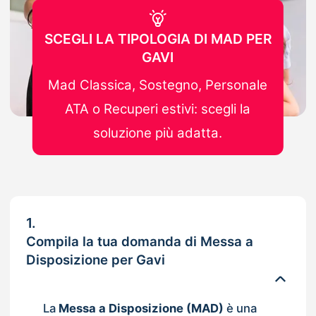
SCEGLI LA TIPOLOGIA DI MAD PER
GAVI
Mad Classica, Sostegno, Personale
ATA o Recuperi estivi: scegli la
soluzione più adatta.
1.
Compila la tua domanda di Messa a
Disposizione per Gavi
La
Messa a Disposizione (MAD)
è una