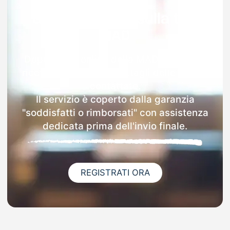
Garanzia 100% sulla tua
MAD
Dopo l'invio online della MAD a Gazzola
riceverai via email i dettagli delle scuole
contattate.
Il servizio è coperto dalla garanzia
"soddisfatti o rimborsati" con assistenza
dedicata prima dell'invio finale.
REGISTRATI ORA