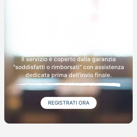
Garanzia 100% sulla tua
MAD
Dopo l'invio online della MAD a Gerano
riceverai via email i dettagli delle scuole
contattate.
Il servizio è coperto dalla garanzia
"soddisfatti o rimborsati" con assistenza
dedicata prima dell'invio finale.
REGISTRATI ORA