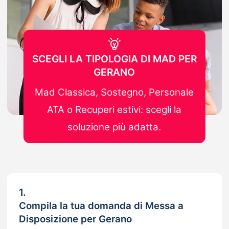
SCEGLI LA TIPOLOGIA DI MAD PER
GERANO
Mad Classica, Sostegno, Personale
ATA o Recuperi estivi: scegli la
soluzione più adatta.
1.
Compila la tua domanda di Messa a
Disposizione per Gerano