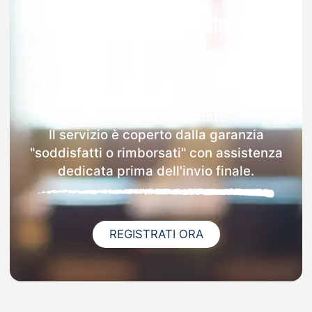
Garanzia 100% sulla tua
MAD
Dopo l'invio online della MAD a Giffoni
Valle Piana riceverai via email i dettagli
delle scuole contattate.
Il servizio è coperto dalla garanzia
"soddisfatti o rimborsati" con assistenza
dedicata prima dell'invio finale.
REGISTRATI ORA