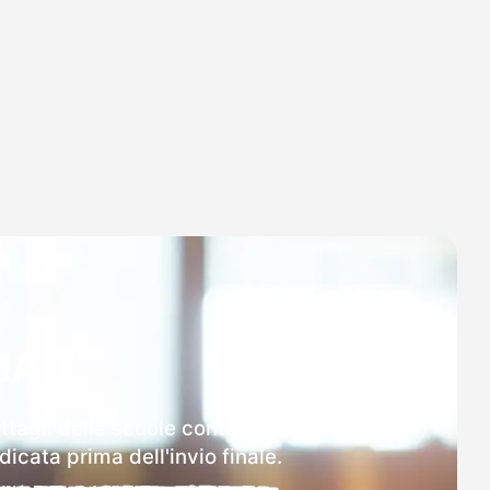
MAD
ttagli delle scuole contattate.
icata prima dell'invio finale.