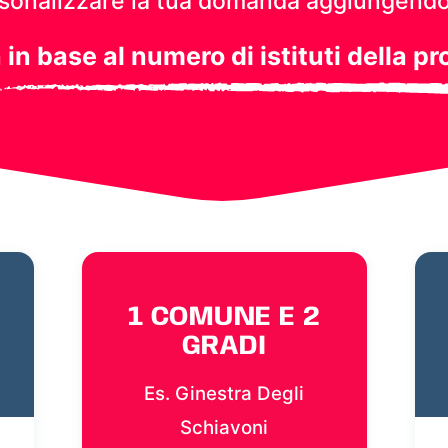
personalizzare la tua domanda aggiungendo
a in base al numero di istituti della pr
1 COMUNE E 2
GRADI
Es. Ginestra Degli
Schiavoni