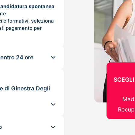
candidatura spontanea
nte.
ci e formativi, seleziona
 il pagamento per
 entro 24 ore
SCEGLI
e di Ginestra Degli
Mad 
Recupe
o