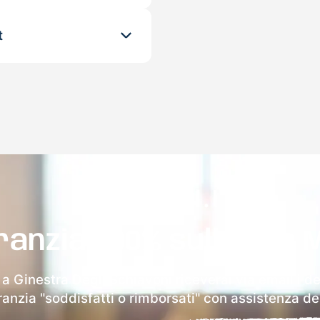
t
ranzia 100% sulla tua 
a Ginestra Degli Schiavoni riceverai via email i de
aranzia "soddisfatti o rimborsati" con assistenza ded