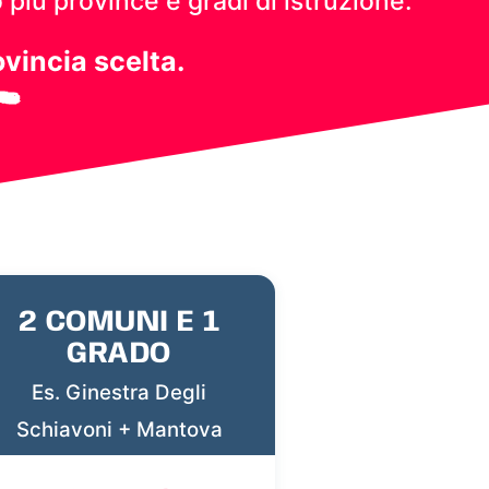
 più province e gradi di istruzione.
ovincia scelta.
2 COMUNI E 1
GRADO
Es. Ginestra Degli
Schiavoni + Mantova