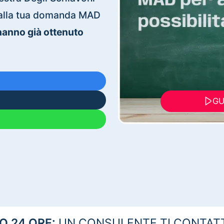
ti alla tua domanda MAD
 hanno già ottenuto
GU
 24 ORE:
UN CONSULENTE TI CONTAT