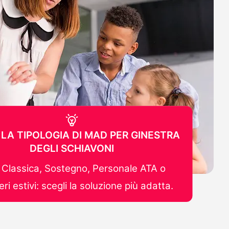
 LA TIPOLOGIA DI MAD PER GINESTRA
DEGLI SCHIAVONI
Classica, Sostegno, Personale ATA o
ri estivi: scegli la soluzione più adatta.