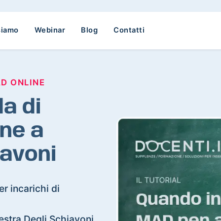
siamo
Webinar
Blog
Contatti
AD ONLINE
a di
ne a
iavoni
r incarichi di
nestra Degli Schiavoni