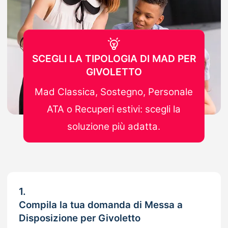
SCEGLI LA TIPOLOGIA DI MAD PER
GIVOLETTO
Mad Classica, Sostegno, Personale
ATA o Recuperi estivi: scegli la
soluzione più adatta.
1.
Compila la tua domanda di Messa a
Disposizione per Givoletto