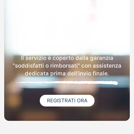
Garanzia 100% sulla tua
MAD
Dopo l'invio online della MAD a Givoletto
riceverai via email i dettagli delle scuole
contattate.
Il servizio è coperto dalla garanzia
"soddisfatti o rimborsati" con assistenza
dedicata prima dell'invio finale.
REGISTRATI ORA