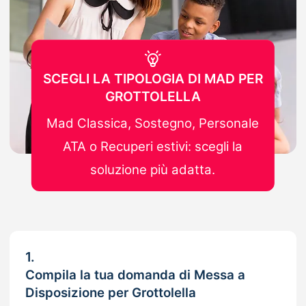
SCEGLI LA TIPOLOGIA DI MAD PER
GROTTOLELLA
Mad Classica, Sostegno, Personale
ATA o Recuperi estivi: scegli la
soluzione più adatta.
1.
Compila la tua domanda di Messa a
Disposizione per Grottolella