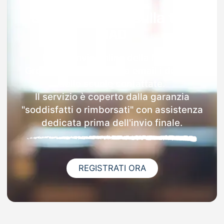
Garanzia 100% sulla tua
MAD
Dopo l'invio online della MAD a
Grottolella riceverai via email i dettagli
delle scuole contattate.
Il servizio è coperto dalla garanzia
"soddisfatti o rimborsati" con assistenza
dedicata prima dell'invio finale.
REGISTRATI ORA