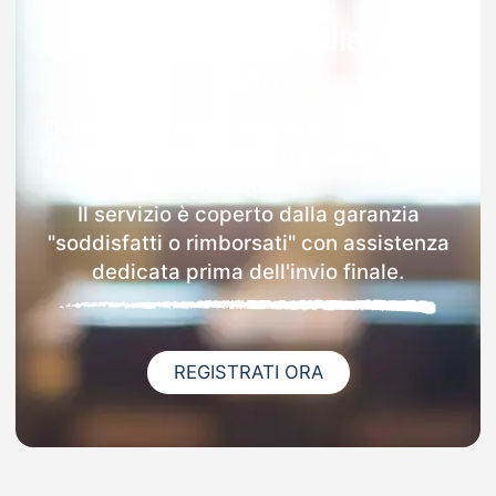
Garanzia 100% sulla tua
MAD
Dopo l'invio online della MAD a Guanzate
riceverai via email i dettagli delle scuole
contattate.
Il servizio è coperto dalla garanzia
"soddisfatti o rimborsati" con assistenza
dedicata prima dell'invio finale.
REGISTRATI ORA