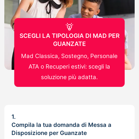
SCEGLI LA TIPOLOGIA DI MAD PER
GUANZATE
Mad Classica, Sostegno, Personale
ATA o Recuperi estivi: scegli la
soluzione più adatta.
1.
Compila la tua domanda di Messa a
Disposizione per Guanzate