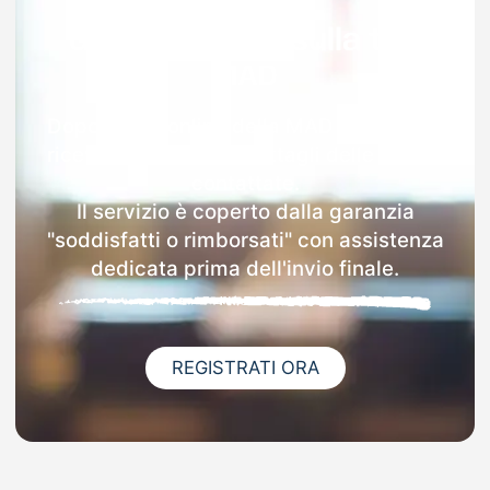
Garanzia 100% sulla tua
MAD
Dopo l'invio online della MAD a Gussago
riceverai via email i dettagli delle scuole
contattate.
Il servizio è coperto dalla garanzia
"soddisfatti o rimborsati" con assistenza
dedicata prima dell'invio finale.
REGISTRATI ORA