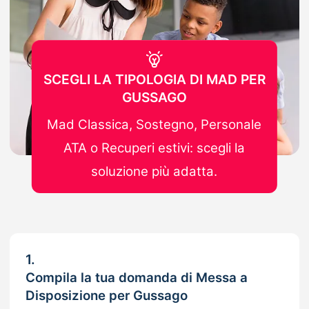
SCEGLI LA TIPOLOGIA DI MAD PER
GUSSAGO
Mad Classica, Sostegno, Personale
ATA o Recuperi estivi: scegli la
soluzione più adatta.
1.
Compila la tua domanda di Messa a
Disposizione per Gussago