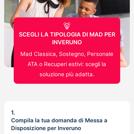
SCEGLI LA TIPOLOGIA DI MAD PER
INVERUNO
Mad Classica, Sostegno, Personale
ATA o Recuperi estivi: scegli la
soluzione più adatta.
1.
Compila la tua domanda di Messa a
Disposizione per Inveruno