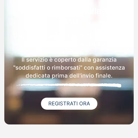
Garanzia 100% sulla tua
MAD
Dopo l'invio online della MAD a Inveruno
riceverai via email i dettagli delle scuole
contattate.
Il servizio è coperto dalla garanzia
"soddisfatti o rimborsati" con assistenza
dedicata prima dell'invio finale.
REGISTRATI ORA