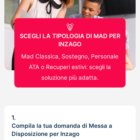
SCEGLI LA TIPOLOGIA DI MAD PER
INZAGO
Mad Classica, Sostegno, Personale
ATA o Recuperi estivi: scegli la
soluzione più adatta.
1.
Compila la tua domanda di Messa a
Disposizione per Inzago