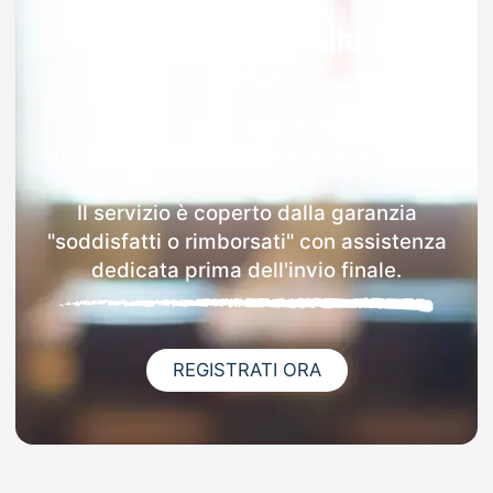
Garanzia 100% sulla tua
MAD
Dopo l'invio online della MAD a Inzago
riceverai via email i dettagli delle scuole
contattate.
Il servizio è coperto dalla garanzia
"soddisfatti o rimborsati" con assistenza
dedicata prima dell'invio finale.
REGISTRATI ORA