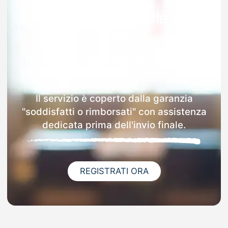
Garanzia 100% sulla tua
MAD
Dopo l'invio online della MAD a Issiglio
riceverai via email i dettagli delle scuole
contattate.
Il servizio è coperto dalla garanzia
"soddisfatti o rimborsati" con assistenza
dedicata prima dell'invio finale.
REGISTRATI ORA