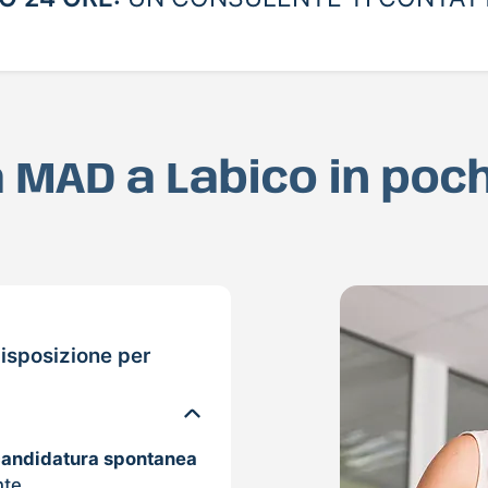
ua MAD a Labico in poc
isposizione per
candidatura spontanea
nte.