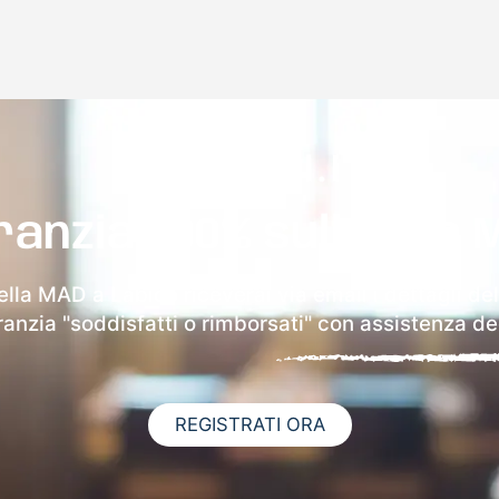
ranzia 100% sulla tua 
ella MAD a Labico riceverai via email i dettagli de
aranzia "soddisfatti o rimborsati" con assistenza ded
REGISTRATI ORA