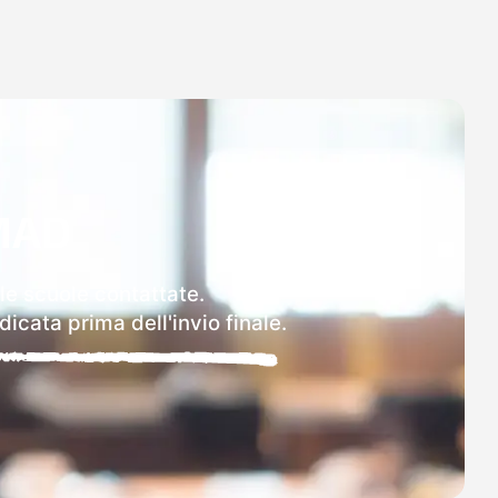
MAD
lle scuole contattate.
icata prima dell'invio finale.