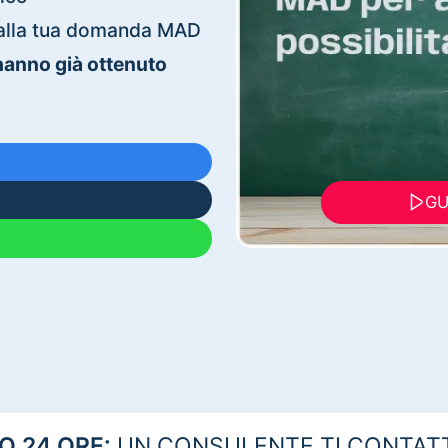
ti alla tua domanda MAD
 hanno già ottenuto
GU
 24 ORE:
UN CONSULENTE TI CONTAT