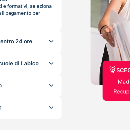
ci e formativi, seleziona
 il pagamento per
 entro 24 ore
cuole di Labico
SCEG
Mad 
o
Recupe
t