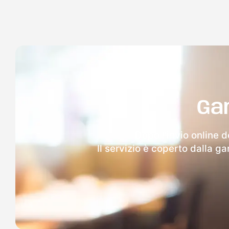
Ga
Dopo l'invio online d
Il servizio è coperto dalla g