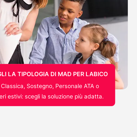
LI LA TIPOLOGIA DI MAD PER LABICO
Classica, Sostegno, Personale ATA o
ri estivi: scegli la soluzione più adatta.