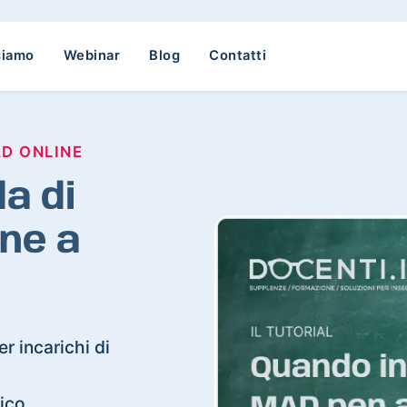
siamo
Webinar
Blog
Contatti
AD ONLINE
a di
ne a
r incarichi di
bico