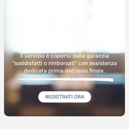
Garanzia 100% sulla tua
MAD
Dopo l'invio online della MAD a
Lambrugo riceverai via email i dettagli
delle scuole contattate.
Il servizio è coperto dalla garanzia
"soddisfatti o rimborsati" con assistenza
dedicata prima dell'invio finale.
REGISTRATI ORA