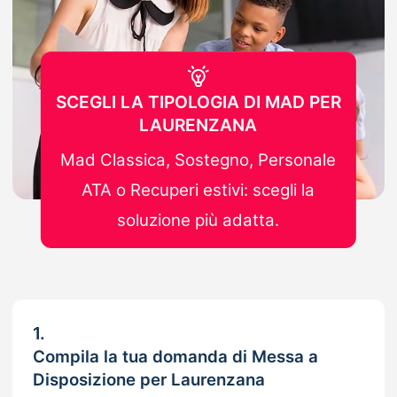
SCEGLI LA TIPOLOGIA DI MAD PER
LAURENZANA
Mad Classica, Sostegno, Personale
ATA o Recuperi estivi: scegli la
soluzione più adatta.
1.
Compila la tua domanda di Messa a
Disposizione per Laurenzana