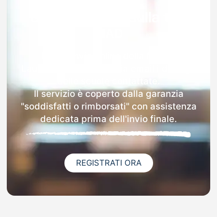
Garanzia 100% sulla tua
MAD
Dopo l'invio online della MAD a
Laurenzana riceverai via email i dettagli
delle scuole contattate.
Il servizio è coperto dalla garanzia
"soddisfatti o rimborsati" con assistenza
dedicata prima dell'invio finale.
REGISTRATI ORA