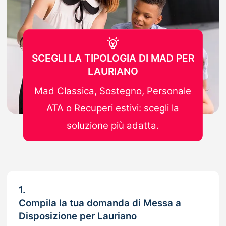
SCEGLI LA TIPOLOGIA DI MAD PER
LAURIANO
Mad Classica, Sostegno, Personale
ATA o Recuperi estivi: scegli la
soluzione più adatta.
1.
Compila la tua domanda di Messa a
Disposizione per Lauriano