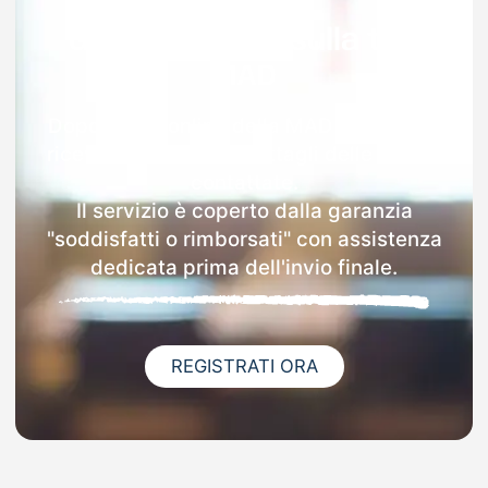
Garanzia 100% sulla tua
MAD
Dopo l'invio online della MAD a Lauriano
riceverai via email i dettagli delle scuole
contattate.
Il servizio è coperto dalla garanzia
"soddisfatti o rimborsati" con assistenza
dedicata prima dell'invio finale.
REGISTRATI ORA