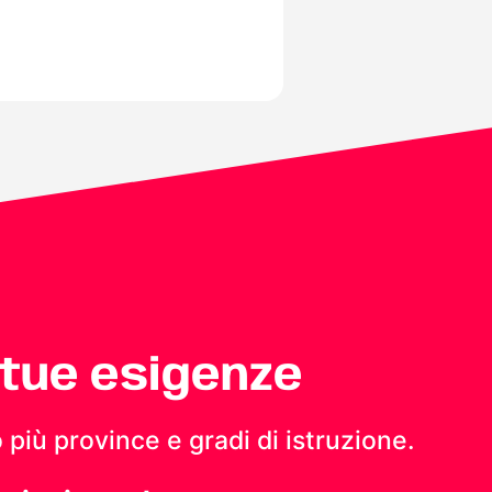
 tue esigenze
 più province e gradi di istruzione.