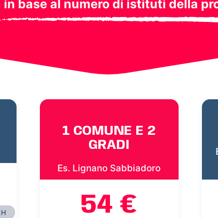
a in base al numero di istituti della pr
1 COMUNE E 2
GRADI
Es. Lignano Sabbiadoro
54 €
2H