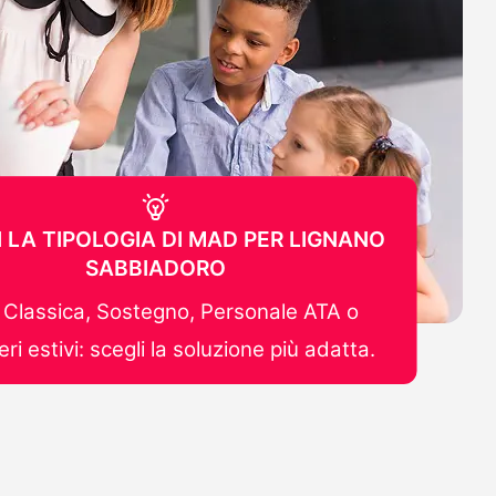
 LA TIPOLOGIA DI MAD PER LIGNANO
SABBIADORO
Classica, Sostegno, Personale ATA o
ri estivi: scegli la soluzione più adatta.