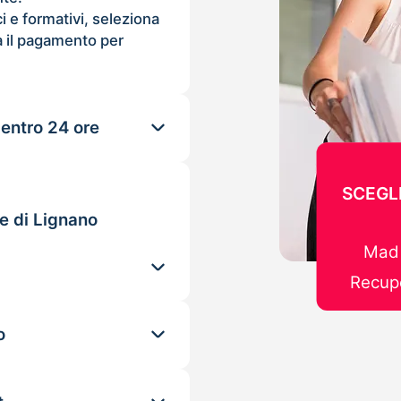
ci e formativi, seleziona
 il pagamento per
 entro 24 ore
SCEGLI
e di Lignano
Mad 
Recupe
o