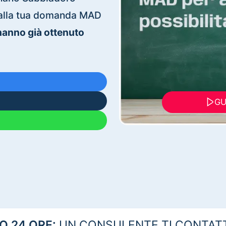
ti alla tua domanda MAD
 hanno già ottenuto
GU
 24 ORE:
UN CONSULENTE TI CONTAT