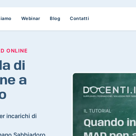
siamo
Webinar
Blog
Contatti
AD ONLINE
a di
ne a
o
r incarichi di
ignano Sabbiadoro