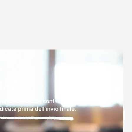
MAD
gli delle scuole contattate.
icata prima dell'invio finale.