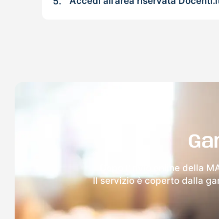
5.
Accedi all’area riservata Docenti.i
Ga
Dopo l'invio online della M
Il servizio è coperto dalla g