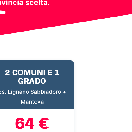
ovincia scelta.
2 COMUNI E 1
GRADO
Es. Lignano Sabbiadoro +
Mantova
64 €