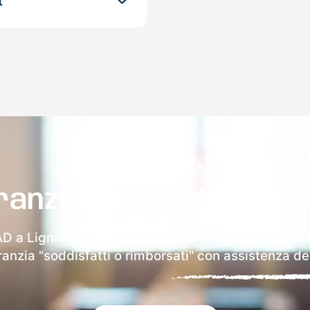
t
ranzia 100% sulla tua 
AD a Lignano Sabbiadoro riceverai via email i detta
aranzia "soddisfatti o rimborsati" con assistenza ded