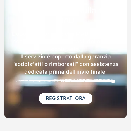
Garanzia 100% sulla tua
MAD
Dopo l'invio online della MAD a Lomagna
riceverai via email i dettagli delle scuole
contattate.
Il servizio è coperto dalla garanzia
"soddisfatti o rimborsati" con assistenza
dedicata prima dell'invio finale.
REGISTRATI ORA