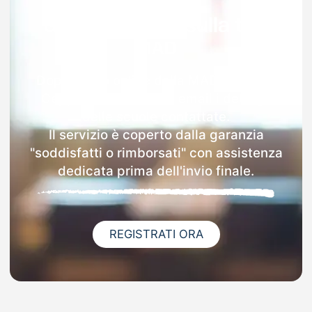
Garanzia 100% sulla tua
MAD
Dopo l'invio online della MAD a Lonate
Ceppino riceverai via email i dettagli
delle scuole contattate.
Il servizio è coperto dalla garanzia
"soddisfatti o rimborsati" con assistenza
dedicata prima dell'invio finale.
REGISTRATI ORA