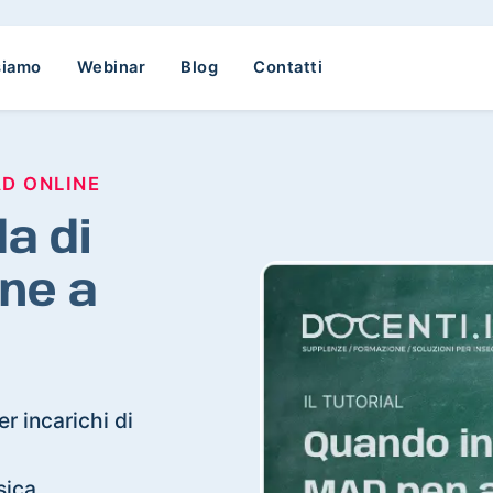
siamo
Webinar
Blog
Contatti
AD ONLINE
a di
ne a
r incarichi di
sica