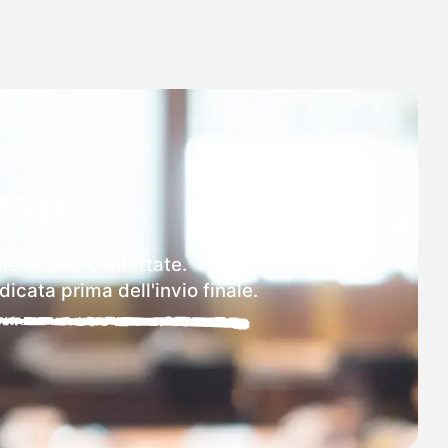
MAD
lle scuole contattate.
icata prima dell'invio finale.