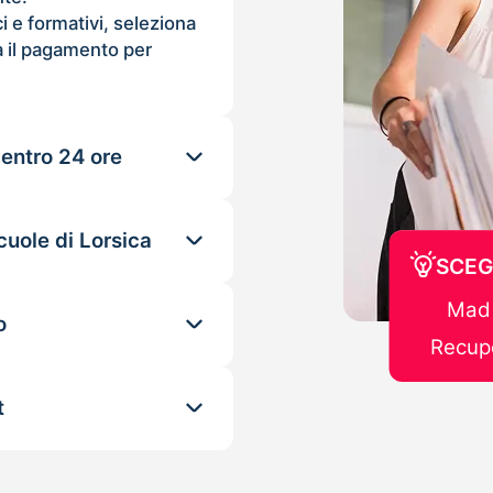
ci e formativi, seleziona
 il pagamento per
 entro 24 ore
cuole di Lorsica
SCEG
Mad 
o
Recupe
t