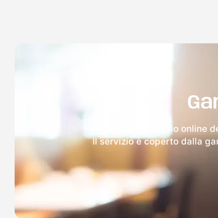
Ga
Dopo l'invio online d
Il servizio è coperto dalla g