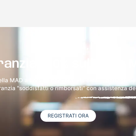
ranzia 100% sulla tua 
ella MAD a Lorsica riceverai via email i dettagli de
aranzia "soddisfatti o rimborsati" con assistenza ded
REGISTRATI ORA