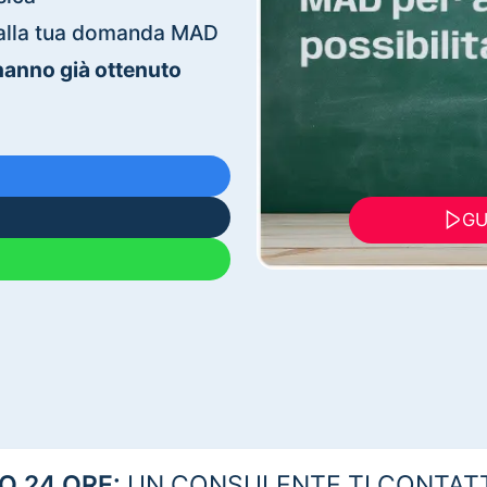
ti alla tua domanda MAD
 hanno già ottenuto
GU
 24 ORE:
UN CONSULENTE TI CONTAT