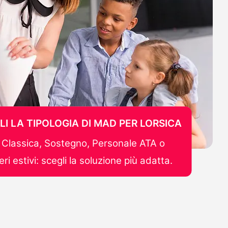
LI LA TIPOLOGIA DI MAD PER LORSICA
Classica, Sostegno, Personale ATA o
ri estivi: scegli la soluzione più adatta.