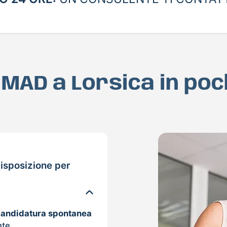
a MAD a Lorsica in po
isposizione per
candidatura spontanea
nte.