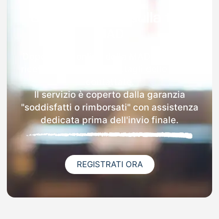
Garanzia 100% sulla tua
MAD
Dopo l'invio online della MAD a Mafalda
riceverai via email i dettagli delle scuole
contattate.
Il servizio è coperto dalla garanzia
"soddisfatti o rimborsati" con assistenza
dedicata prima dell'invio finale.
REGISTRATI ORA