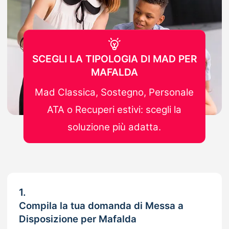
SCEGLI LA TIPOLOGIA DI MAD PER
MAFALDA
Mad Classica, Sostegno, Personale
ATA o Recuperi estivi: scegli la
soluzione più adatta.
1.
Compila la tua domanda di Messa a
Disposizione per Mafalda