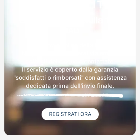
Garanzia 100% sulla tua
MAD
Dopo l'invio online della MAD a
Magnacavallo riceverai via email i
dettagli delle scuole contattate.
Il servizio è coperto dalla garanzia
"soddisfatti o rimborsati" con assistenza
dedicata prima dell'invio finale.
REGISTRATI ORA