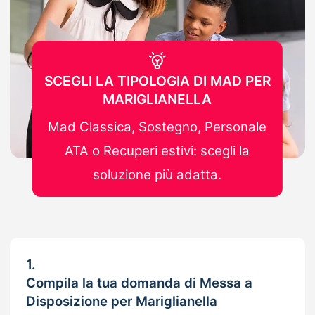
SCEGLI LA TIPOLOGIA DI MAD PER
MARIGLIANELLA
Mad Classica, Sostegno, Personale
ATA o Recuperi estivi: scegli la
soluzione più adatta.
1.
Compila la tua domanda di Messa a
Disposizione per Mariglianella