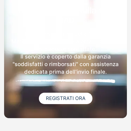
Garanzia 100% sulla tua
MAD
Dopo l'invio online della MAD a
Mariglianella riceverai via email i dettagli
delle scuole contattate.
Il servizio è coperto dalla garanzia
"soddisfatti o rimborsati" con assistenza
dedicata prima dell'invio finale.
REGISTRATI ORA