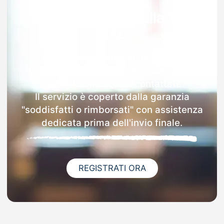
Garanzia 100% sulla tua
MAD
Dopo l'invio online della MAD a
Martignana Di Po riceverai via email i
dettagli delle scuole contattate.
Il servizio è coperto dalla garanzia
"soddisfatti o rimborsati" con assistenza
dedicata prima dell'invio finale.
REGISTRATI ORA