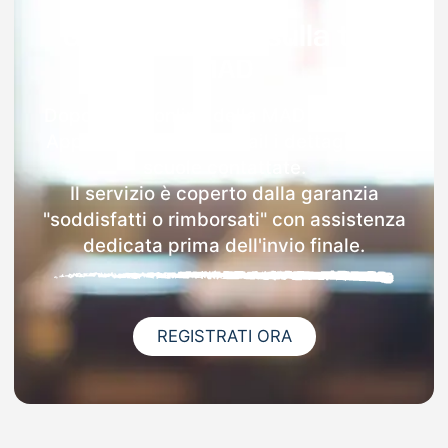
Garanzia 100% sulla tua
MAD
Dopo l'invio online della MAD a Marzano
Appio riceverai via email i dettagli delle
scuole contattate.
Il servizio è coperto dalla garanzia
"soddisfatti o rimborsati" con assistenza
dedicata prima dell'invio finale.
REGISTRATI ORA