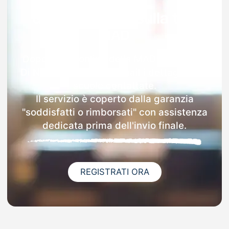
Garanzia 100% sulla tua
MAD
Dopo l'invio online della MAD a Marzano
Di Nola riceverai via email i dettagli delle
scuole contattate.
Il servizio è coperto dalla garanzia
"soddisfatti o rimborsati" con assistenza
dedicata prima dell'invio finale.
REGISTRATI ORA