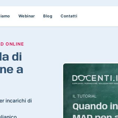
siamo
Webinar
Blog
Contatti
AD ONLINE
a di
ne a
r incarichi di
slianico