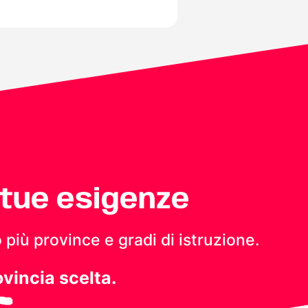
 tue esigenze
 più province e gradi di istruzione.
ovincia scelta.