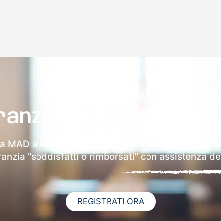
ranzia 100% sulla tua 
la MAD a Maslianico riceverai via email i dettagli 
aranzia "soddisfatti o rimborsati" con assistenza ded
REGISTRATI ORA