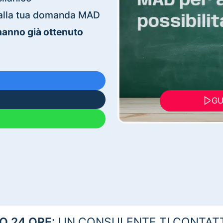
ti alla tua domanda MAD
 hanno già ottenuto
GU
 24 ORE:
UN CONSULENTE TI CONTAT