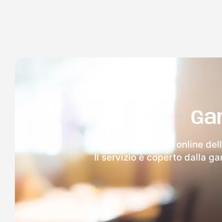
Ga
Dopo l'invio online del
Il servizio è coperto dalla g