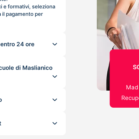
ci e formativi, seleziona
 il pagamento per
 entro 24 ore
S
cuole di Maslianico
Mad 
Recupe
o
t