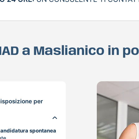
 MAD a Maslianico in p
isposizione per
candidatura spontanea
nte.