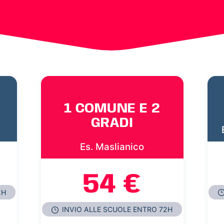
1 COMUNE E 2
GRADI
Es. Maslianico
54 €
2H
INVIO ALLE SCUOLE ENTRO 72H