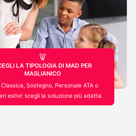
CEGLI LA TIPOLOGIA DI MAD PER
MASLIANICO
Classica, Sostegno, Personale ATA o
ri estivi: scegli la soluzione più adatta.