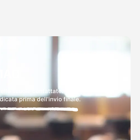
MAD
delle scuole contattate.
icata prima dell'invio finale.