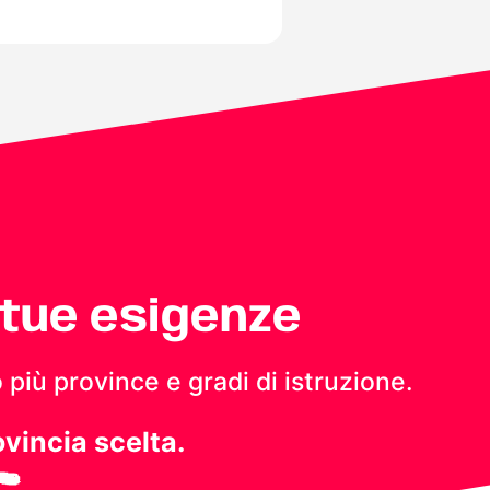
 tue esigenze
 più province e gradi di istruzione.
ovincia scelta.