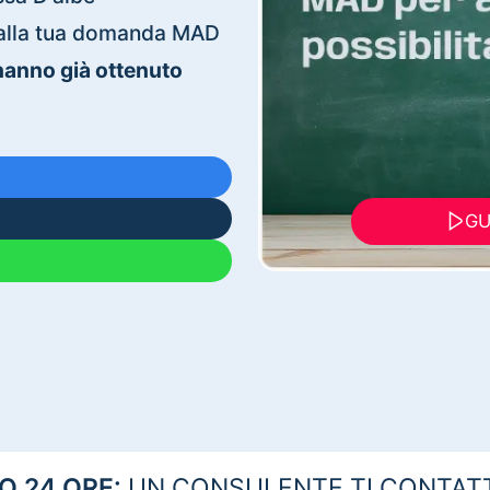
ti alla tua domanda MAD
 hanno già ottenuto
GU
 24 ORE:
UN CONSULENTE TI CONTAT