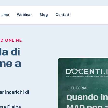
siamo
Webinar
Blog
Contatti
AD ONLINE
a di
ne a
r incarichi di
assa D'albe