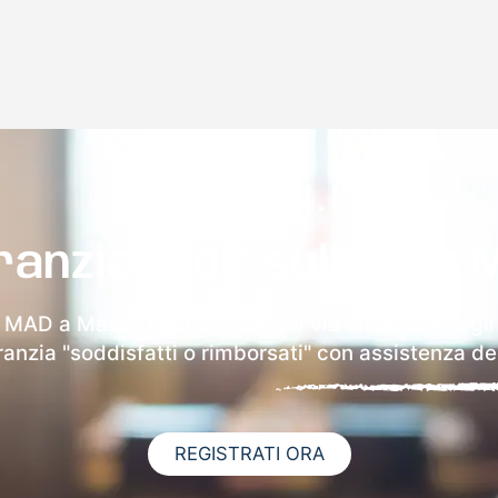
ranzia 100% sulla tua 
a MAD a Massa D'albe riceverai via email i dettagli
aranzia "soddisfatti o rimborsati" con assistenza ded
REGISTRATI ORA