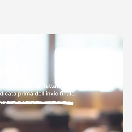
MAD
 delle scuole contattate.
icata prima dell'invio finale.