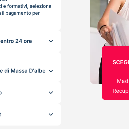
ci e formativi, seleziona
 il pagamento per
 entro 24 ore
SCEGL
le di Massa D'albe
Mad 
Recupe
o
t