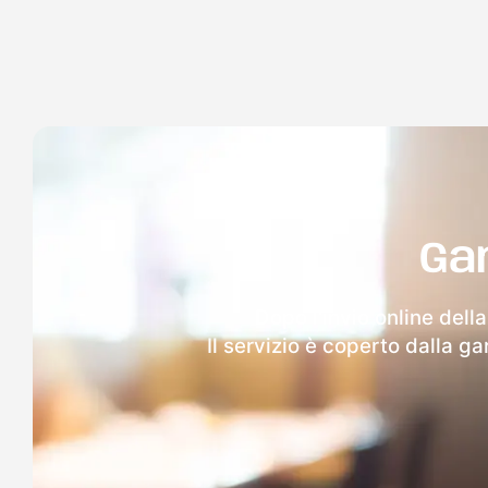
Ga
Dopo l'invio online dell
Il servizio è coperto dalla g