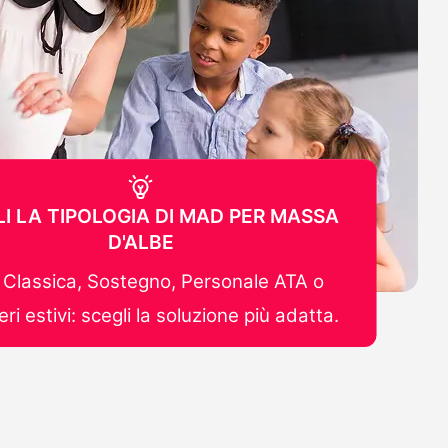
I LA TIPOLOGIA DI MAD PER MASSA
D'ALBE
Classica, Sostegno, Personale ATA o
ri estivi: scegli la soluzione più adatta.