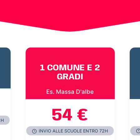
1 COMUNE E 2
GRADI
Es. Massa D'albe
54 €
2H
INVIO ALLE SCUOLE ENTRO 72H